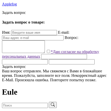
Applefog
З
а
д
а
т
ь
в
о
п
р
о
с
Задать вопрос о товаре:
Имя:
E-mail:
Вопрос:
*Даю согласие на обработку
персональных данных
Задать вопрос
Ваш вопрос отправлен. Мы свяжемся с Вами в ближайшее
время.
Пожалуйста, заполните все поля.
Некорректный адрес
E-Mail.
Произошла ошибка. Повторите попытку позже.
Eule