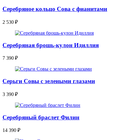
Серебряное кольцо Сова с фианитами
2 530
₽
Серебряная брошь-кулон Идиллия
7 390
₽
Серьги Совы с зелеными глазами
3 390
₽
Серебряный браслет Филин
14 390
₽