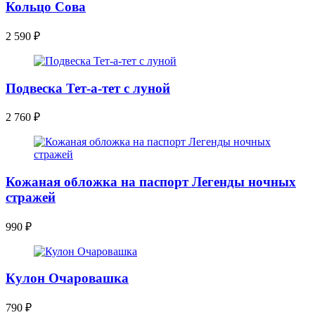
Кольцо Сова
2 590
₽
Подвеска Тет-а-тет с луной
2 760
₽
Кожаная обложка на паспорт Легенды ночных
стражей
990
₽
Кулон Очаровашка
790
₽