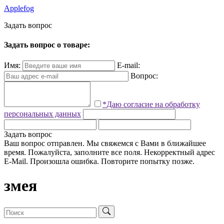
Applefog
З
а
д
а
т
ь
в
о
п
р
о
с
Задать вопрос о товаре:
Имя:
E-mail:
Вопрос:
*Даю согласие на обработку
персональных данных
Задать вопрос
Ваш вопрос отправлен. Мы свяжемся с Вами в ближайшее
время.
Пожалуйста, заполните все поля.
Некорректный адрес
E-Mail.
Произошла ошибка. Повторите попытку позже.
змея