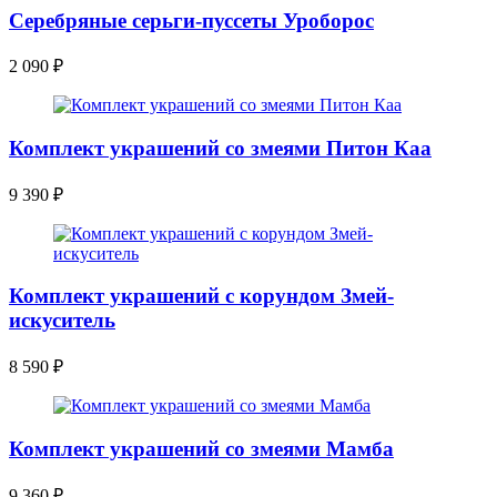
Серебряные серьги-пуссеты Уроборос
2 090
₽
Комплект украшений со змеями Питон Каа
9 390
₽
Комплект украшений с корундом Змей-
искуситель
8 590
₽
Комплект украшений со змеями Мамба
9 360
₽