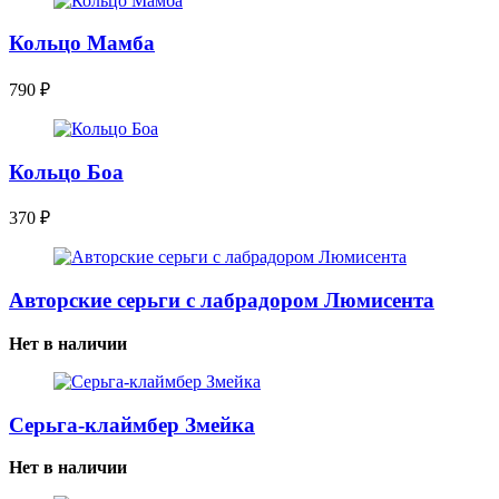
Кольцо Мамба
790
₽
Кольцо Боа
370
₽
Авторские серьги с лабрадором Люмисента
Нет в наличии
Серьга-клаймбер Змейка
Нет в наличии