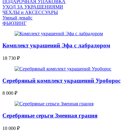
ПОДАРОЧНАЯ УПАКОВКА
УХОД ЗА УКРАШЕНИЯМИ
ЧEХЛЫ и АКСЕССУАРЫ
Умный девайс
ФЬЮЗИНГ
Комплект украшений Эфа с лабрадором
18 730
₽
Серебряный комплект украшений Уроборос
8 000
₽
Серебряные серьги Змеиная грация
10 000
₽