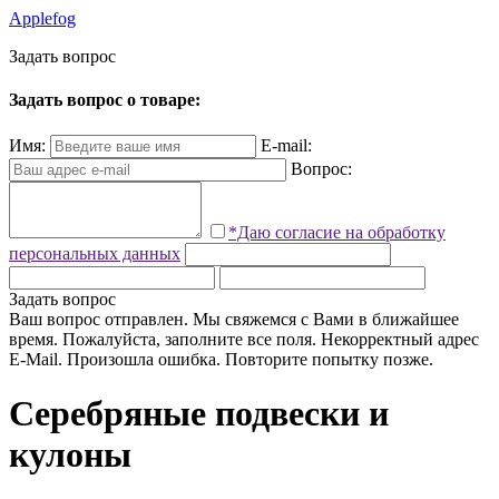
Applefog
З
а
д
а
т
ь
в
о
п
р
о
с
Задать вопрос о товаре:
Имя:
E-mail:
Вопрос:
*Даю согласие на обработку
персональных данных
Задать вопрос
Ваш вопрос отправлен. Мы свяжемся с Вами в ближайшее
время.
Пожалуйста, заполните все поля.
Некорректный адрес
E-Mail.
Произошла ошибка. Повторите попытку позже.
Серебряные подвески и
кулоны