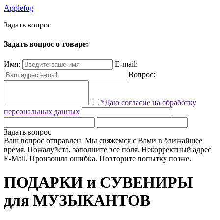
Applefog
З
а
д
а
т
ь
в
о
п
р
о
с
Задать вопрос о товаре:
Имя:
E-mail:
Вопрос:
*Даю согласие на обработку
персональных данных
Задать вопрос
Ваш вопрос отправлен. Мы свяжемся с Вами в ближайшее
время.
Пожалуйста, заполните все поля.
Некорректный адрес
E-Mail.
Произошла ошибка. Повторите попытку позже.
ПОДАРКИ и СУВЕНИРЫ
для МУЗЫКАНТОВ