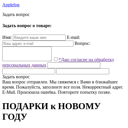
Applefog
З
а
д
а
т
ь
в
о
п
р
о
с
Задать вопрос о товаре:
Имя:
E-mail:
Вопрос:
*Даю согласие на обработку
персональных данных
Задать вопрос
Ваш вопрос отправлен. Мы свяжемся с Вами в ближайшее
время.
Пожалуйста, заполните все поля.
Некорректный адрес
E-Mail.
Произошла ошибка. Повторите попытку позже.
ПОДАРКИ к НОВОМУ
ГОДУ