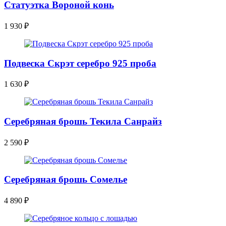
Статуэтка Вороной конь
1 930
₽
Подвеска Скрэт серебро 925 проба
1 630
₽
Серебряная брошь Текила Санрайз
2 590
₽
Серебряная брошь Сомелье
4 890
₽