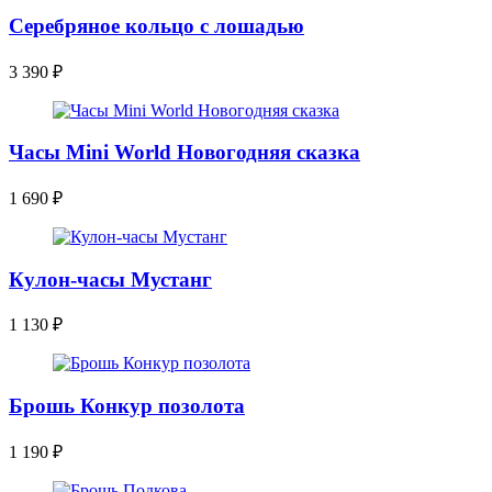
Серебряное кольцо с лошадью
3 390
₽
Часы Mini World Новогодняя сказка
1 690
₽
Кулон-часы Мустанг
1 130
₽
Брошь Конкур позолота
1 190
₽