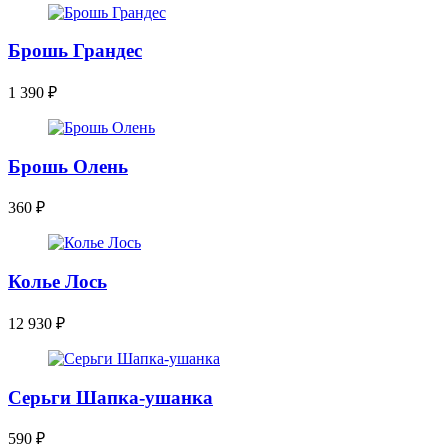
Брошь Грандес
1 390
₽
Брошь Олень
360
₽
Колье Лось
12 930
₽
Серьги Шапка-ушанка
590
₽