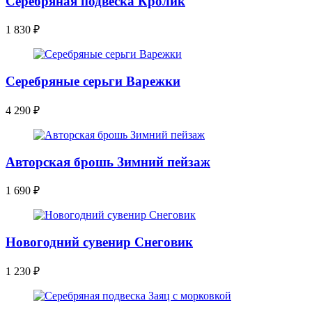
Серебряная подвеска Кролик
1 830
₽
Серебряные серьги Варежки
4 290
₽
Авторская брошь Зимний пейзаж
1 690
₽
Новогодний сувенир Снеговик
1 230
₽