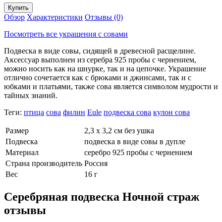
Обзор
Характеристики
Отзывы (0)
Посмотреть все украшения с совами
Подвеска в виде совы, сидящей в древесной расщелине.
Аксессуар выполнен из серебра 925 пробы с чернением,
можно носить как на шнурке, так и на цепочке. Украшение
отлично сочетается как с брюками и джинсами, так и с
юбками и платьями, также сова является символом мудрости и
тайных знаний.
Теги:
птица
сова
филин
Eule
подвеска сова
кулон сова
Размер
2,3 х 3,2 см без ушка
Подвеска
подвеска в виде совы в дупле
Материал
серебро 925 пробы с чернением
Страна производитель
Россия
Вес
16 г
Серебряная подвеска Ночной страж
отзывы