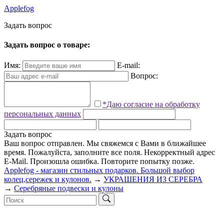
Applefog
З
а
д
а
т
ь
в
о
п
р
о
с
Задать вопрос о товаре:
Имя:
E-mail:
Вопрос:
*Даю согласие на обработку
персональных данных
Задать вопрос
Ваш вопрос отправлен. Мы свяжемся с Вами в ближайшее
время.
Пожалуйста, заполните все поля.
Некорректный адрес
E-Mail.
Произошла ошибка. Повторите попытку позже.
Applefog - магазин стильных подарков. Большой выбор
колец,сережек и кулонов.
→
УКРАШЕНИЯ ИЗ СЕРЕБРА
→
Серебряные подвески и кулоны