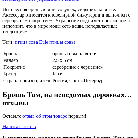
Интересная брошь в виде совушек, сидящих на ветке.
Аксессуар относится к ювелирной бижутерии и выполнен с
серебряным покрытием. Украшение поднимет настроение и
напомнит, что в мире моды есть вещи, неподвластные
тенденциям.
Теги:
птица
сова
Eule
птицы
совы
Брошь
брошь совы на ветке
Размер
2,5 х 5 см
Покрытие
серебрение с чернением
Бренд
Jenavi
Страна производитель
Россия, Санкт-Петербург
Брошь Там, на неведомых дорожках…
отзывы
Оставьте
отзыв об этом товаре
первым!
Написать отзыв