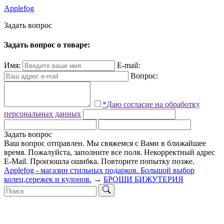
Applefog
З
а
д
а
т
ь
в
о
п
р
о
с
Задать вопрос о товаре:
Имя:
E-mail:
Вопрос:
*Даю согласие на обработку
персональных данных
Задать вопрос
Ваш вопрос отправлен. Мы свяжемся с Вами в ближайшее
время.
Пожалуйста, заполните все поля.
Некорректный адрес
E-Mail.
Произошла ошибка. Повторите попытку позже.
Applefog - магазин стильных подарков. Большой выбор
колец,сережек и кулонов.
→
БРОШИ БИЖУТЕРИЯ