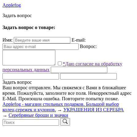
Applefog
З
а
д
а
т
ь
в
о
п
р
о
с
Задать вопрос о товаре:
Имя:
E-mail:
Вопрос:
*Даю согласие на обработку
персональных данных
Задать вопрос
Ваш вопрос отправлен. Мы свяжемся с Вами в ближайшее
время.
Пожалуйста, заполните все поля.
Некорректный адрес
E-Mail.
Произошла ошибка. Повторите попытку позже.
Applefog - магазин стильных подарков. Большой выбор
колец,сережек и кулонов.
→
УКРАШЕНИЯ ИЗ СЕРЕБРА
→
Серебряные броши и значки