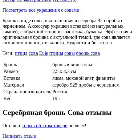
Посмотреть все украшения с совами
Брошь в виде совы, выполненная из серебра 925 пробы с
чернением. Аксессуар украшен вставкой из натуральных
камней, с обратной стороны: застежка- булавка. Эффектная и
оригинальная брошка с актуальной темой, где сова является
символом проницательности, мудрости и богатства.
Теги:
птица
сова
Eule
птицы
совы
брошь сова
Брошь
брошь в виде совы
Размер
2,5 х 4,3 см
Вставка
яшма, моховой агат, фианиты
Материал
серебро 925 пробы с чернением
Страна производитель
Россия
Вес
19 г
Серебряная брошь Сова отзывы
Оставьте
отзыв об этом товаре
первым!
Написать отзыв