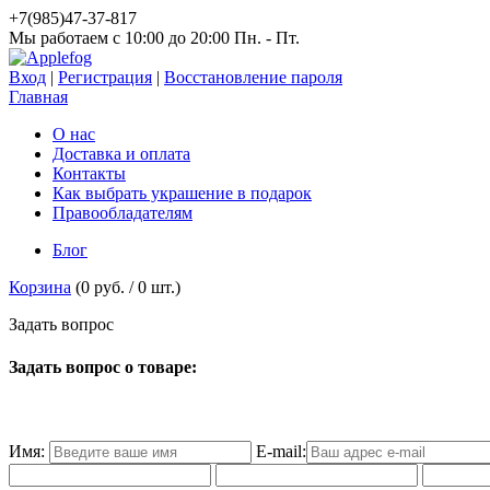
+7(985)47-37-817
Мы работаем c 10:00 до 20:00 Пн. - Пт.
Вход
|
Регистрация
|
Восстановление пароля
Главная
О нас
Доставка и оплата
Контакты
Как выбрать украшение в подарок
Правообладателям
Блог
Корзина
(
0 руб.
/
0
шт.)
З
а
д
а
т
ь
в
о
п
р
о
с
Задать вопрос о товаре:
Имя:
E-mail: