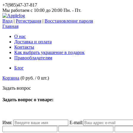
+7(985)47-37-817
Мы работаем c 10:00 до 20:00 Пн. - Пт.
Вход
|
Регистрация
|
Восстановление пароля
Главная
О нас
Доставка и оплата
Контакты
Как выбрать украшение в подарок
Правообладателям
Блог
Корзина
(
0 руб.
/
0
шт.)
З
а
д
а
т
ь
в
о
п
р
о
с
Задать вопрос о товаре:
Имя:
E-mail: