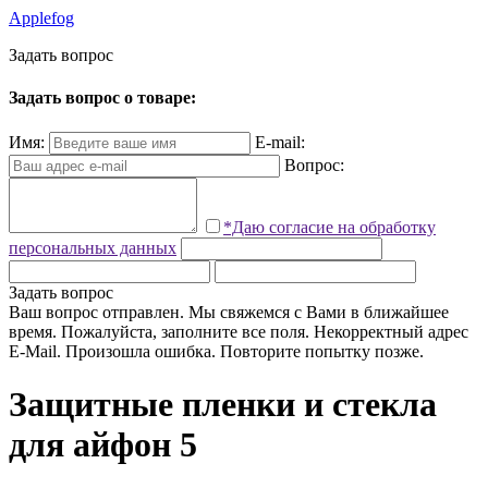
Applefog
З
а
д
а
т
ь
в
о
п
р
о
с
Задать вопрос о товаре:
Имя:
E-mail:
Вопрос:
*Даю согласие на обработку
персональных данных
Задать вопрос
Ваш вопрос отправлен. Мы свяжемся с Вами в ближайшее
время.
Пожалуйста, заполните все поля.
Некорректный адрес
E-Mail.
Произошла ошибка. Повторите попытку позже.
Защитные пленки и стекла
для айфон 5