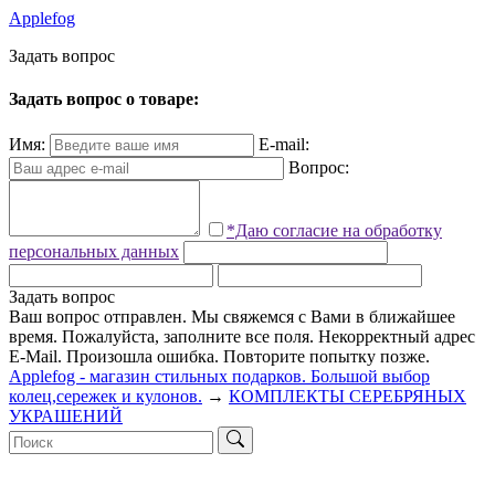
Applefog
З
а
д
а
т
ь
в
о
п
р
о
с
Задать вопрос о товаре:
Имя:
E-mail:
Вопрос:
*Даю согласие на обработку
персональных данных
Задать вопрос
Ваш вопрос отправлен. Мы свяжемся с Вами в ближайшее
время.
Пожалуйста, заполните все поля.
Некорректный адрес
E-Mail.
Произошла ошибка. Повторите попытку позже.
Applefog - магазин стильных подарков. Большой выбор
колец,сережек и кулонов.
→
КОМПЛЕКТЫ СЕРЕБРЯНЫХ
УКРАШЕНИЙ