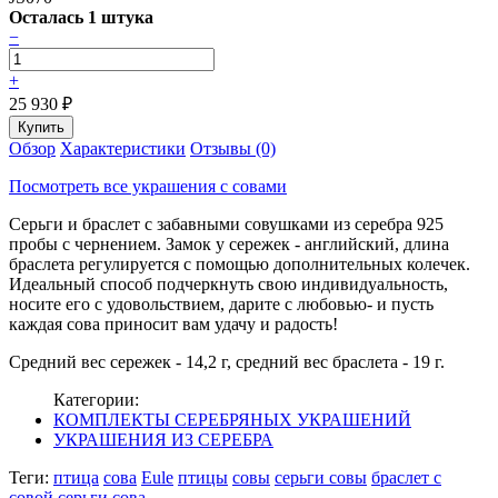
Осталась 1 штука
−
+
25 930
₽
Обзор
Характеристики
Отзывы (0)
Посмотреть все украшения с совами
Серьги и браслет с забавными совушками из серебра 925
пробы с чернением. Замок у сережек - английский, длина
браслета регулируется с помощью дополнительных колечек.
Идеальный способ подчеркнуть свою индивидуальность,
носите его с удовольствием, дарите с любовью- и пусть
каждая сова приносит вам удачу и радость!
Средний вес сережек - 14,2 г, средний вес браслета - 19 г.
Категории:
КОМПЛЕКТЫ СЕРЕБРЯНЫХ УКРАШЕНИЙ
УКРАШЕНИЯ ИЗ СЕРЕБРА
Теги:
птица
сова
Eule
птицы
совы
серьги совы
браслет с
совой
серьги сова