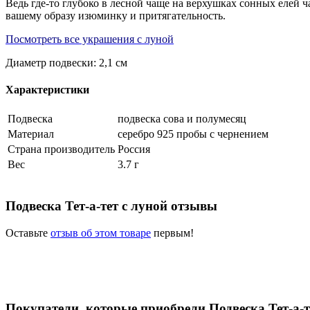
Ведь где-то глубоко в лесной чаще на верхушках сонных елей ч
вашему образу изюминку и притягательность.
Посмотреть все украшения с луной
Диаметр подвески: 2,1 см
Характеристики
Подвеска
подвеска сова и полумесяц
Материал
серебро 925 пробы с чернением
Страна производитель
Россия
Вес
3.7 г
Подвеска Тет-а-тет с луной отзывы
Оставьте
отзыв об этом товаре
первым!
Покупатели, которые приобрели Подвеска Тет-а-т