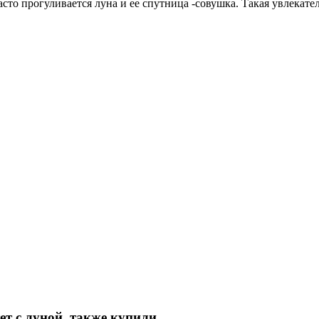
асто прогуливается луна и ее спутница -совушка. Такая увлекат
ет с луной, также купили