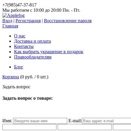
+7(985)47-37-817
Мы работаем c 10:00 до 20:00 Пн. - Пт.
Вход
|
Регистрация
|
Восстановление пароля
Главная
О нас
Доставка и оплата
Контакты
Как выбрать украшение в подарок
Правообладателям
Блог
Корзина
(
0 руб.
/
0
шт.)
З
а
д
а
т
ь
в
о
п
р
о
с
Задать вопрос о товаре:
Имя:
E-mail: