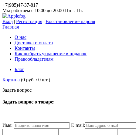
+7(985)47-37-817
Мы работаем c 10:00 до 20:00 Пн. - Пт.
Вход
|
Регистрация
|
Восстановление пароля
Главная
О нас
Доставка и оплата
Контакты
Как выбрать украшение в подарок
Правообладателям
Блог
Корзина
(
0 руб.
/
0
шт.)
З
а
д
а
т
ь
в
о
п
р
о
с
Задать вопрос о товаре:
Имя:
E-mail: