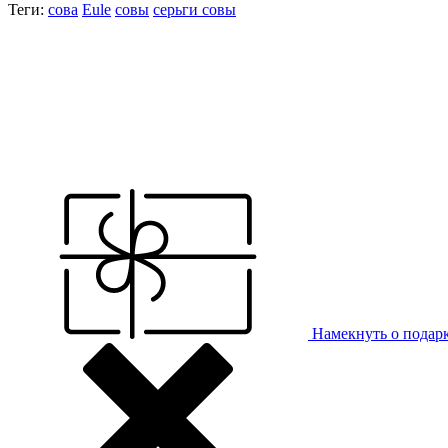
Теги:
сова
Eule
совы
серьги совы
Намекнуть о подар