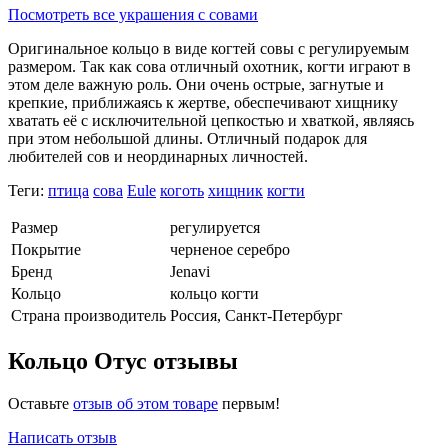
Посмотреть все украшения с совами
Оригинальное кольцо в виде когтей совы с регулируемым
размером. Так как сова отличный охотник, когти играют в
этом деле важную роль. Они очень острые, загнутые и
крепкие, приближаясь к жертве, обеспечивают хищнику
хватать её с исключительной цепкостью и хваткой, являясь
при этом небольшой длины. Отличный подарок для
любителей сов и неординарных личностей.
Теги:
птица
сова
Eule
коготь
хищник
когти
Размер
регулируется
Покрытие
черненое серебро
Бренд
Jenavi
Кольцо
кольцо когти
Страна производитель
Россия, Санкт-Петербург
Кольцо Отус отзывы
Оставьте
отзыв об этом товаре
первым!
Написать отзыв