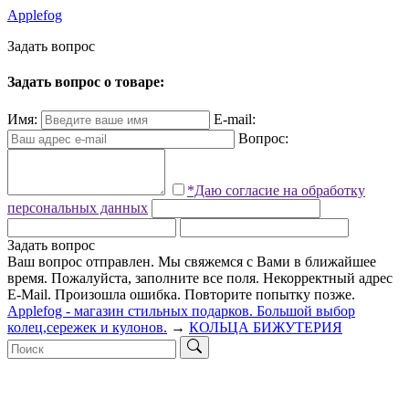
Applefog
З
а
д
а
т
ь
в
о
п
р
о
с
Задать вопрос о товаре:
Имя:
E-mail:
Вопрос:
*Даю согласие на обработку
персональных данных
Задать вопрос
Ваш вопрос отправлен. Мы свяжемся с Вами в ближайшее
время.
Пожалуйста, заполните все поля.
Некорректный адрес
E-Mail.
Произошла ошибка. Повторите попытку позже.
Applefog - магазин стильных подарков. Большой выбор
колец,сережек и кулонов.
→
КОЛЬЦА БИЖУТЕРИЯ