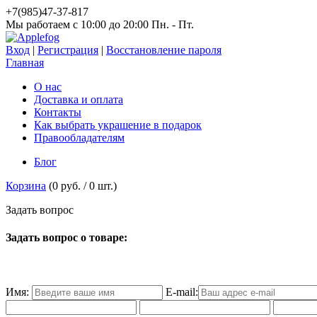
+7(985)47-37-817
Мы работаем c 10:00 до 20:00 Пн. - Пт.
Вход
|
Регистрация
|
Восстановление пароля
Главная
О нас
Доставка и оплата
Контакты
Как выбрать украшение в подарок
Правообладателям
Блог
Корзина
(
0 руб.
/
0
шт.)
З
а
д
а
т
ь
в
о
п
р
о
с
Задать вопрос о товаре:
Имя:
E-mail: