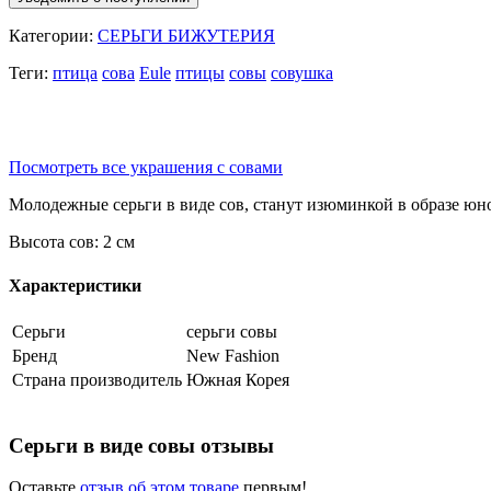
Категории:
СЕРЬГИ БИЖУТЕРИЯ
Теги:
птица
сова
Eule
птицы
совы
совушка
Посмотреть все украшения с совами
Молодежные серьги в виде сов, станут изюминкой в образе ю
Высота сов: 2 см
Характеристики
Серьги
серьги совы
Бренд
New Fashion
Страна производитель
Южная Корея
Серьги в виде совы отзывы
Оставьте
отзыв об этом товаре
первым!