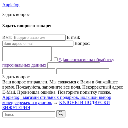
Applefog
З
а
д
а
т
ь
в
о
п
р
о
с
Задать вопрос о товаре:
Имя:
E-mail:
Вопрос:
*Даю согласие на обработку
персональных данных
Задать вопрос
Ваш вопрос отправлен. Мы свяжемся с Вами в ближайшее
время.
Пожалуйста, заполните все поля.
Некорректный адрес
E-Mail.
Произошла ошибка. Повторите попытку позже.
Applefog - магазин стильных подарков. Большой выбор
колец,сережек и кулонов.
→
КУЛОНЫ И ПОДВЕСКИ
БИЖУТЕРИЯ