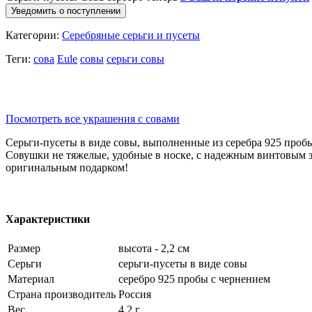
Уведомить о поступлении
Категории:
Серебряные серьги и пусеты
Теги:
сова
Eule
совы
серьги совы
Посмотреть все украшения с совами
Серьги-пусеты в виде совы, выполненные из серебра 925 пробы
Совушки не тяжелые, удобные в носке, с надежным винтовым за
оригинальным подарком!
Характеристики
Размер
высота - 2,2 см
Серьги
серьги-пусеты в виде совы
Материал
серебро 925 пробы с чернением
Страна производитель
Россия
Вес
4.2 г