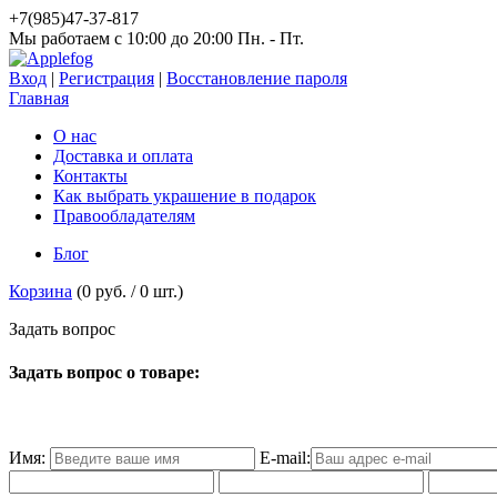
+7(985)47-37-817
Мы работаем c 10:00 до 20:00 Пн. - Пт.
Вход
|
Регистрация
|
Восстановление пароля
Главная
О нас
Доставка и оплата
Контакты
Как выбрать украшение в подарок
Правообладателям
Блог
Корзина
(
0 руб.
/
0
шт.)
З
а
д
а
т
ь
в
о
п
р
о
с
Задать вопрос о товаре:
Имя:
E-mail: