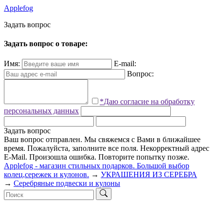
Applefog
З
а
д
а
т
ь
в
о
п
р
о
с
Задать вопрос о товаре:
Имя:
E-mail:
Вопрос:
*Даю согласие на обработку
персональных данных
Задать вопрос
Ваш вопрос отправлен. Мы свяжемся с Вами в ближайшее
время.
Пожалуйста, заполните все поля.
Некорректный адрес
E-Mail.
Произошла ошибка. Повторите попытку позже.
Applefog - магазин стильных подарков. Большой выбор
колец,сережек и кулонов.
→
УКРАШЕНИЯ ИЗ СЕРЕБРА
→
Серебряные подвески и кулоны