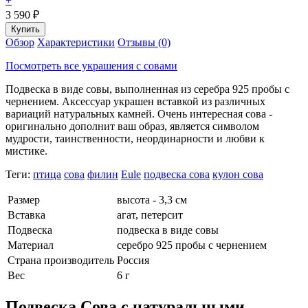
+
3 590
₽
Обзор
Характеристики
Отзывы (0)
Посмотреть все украшения с совами
Подвеска в виде совы, выполненная из серебра 925 пробы с
чернением. Аксессуар украшен вставкой из различных
вариаций натуральных камней. Очень интересная сова -
оригинально дополнит ваш образ, является символом
мудрости, таинственности, неординарности и любви к
мистике.
Теги:
птица
сова
филин
Eule
подвеска сова
кулон сова
Размер
высота - 3,3 см
Вставка
агат, петерсит
Подвеска
подвеска в виде совы
Материал
серебро 925 пробы с чернением
Страна производитель
Россия
Вес
6 г
Подвеска Сова с натуральными