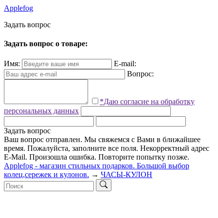
Applefog
З
а
д
а
т
ь
в
о
п
р
о
с
Задать вопрос о товаре:
Имя:
E-mail:
Вопрос:
*Даю согласие на обработку
персональных данных
Задать вопрос
Ваш вопрос отправлен. Мы свяжемся с Вами в ближайшее
время.
Пожалуйста, заполните все поля.
Некорректный адрес
E-Mail.
Произошла ошибка. Повторите попытку позже.
Applefog - магазин стильных подарков. Большой выбор
колец,сережек и кулонов.
→
ЧАСЫ-КУЛОН