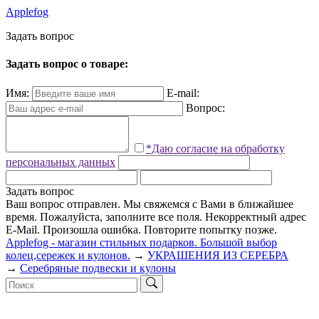
Applefog
З
а
д
а
т
ь
в
о
п
р
о
с
Задать вопрос о товаре:
Имя:
E-mail:
Вопрос:
*Даю согласие на обработку
персональных данных
Задать вопрос
Ваш вопрос отправлен. Мы свяжемся с Вами в ближайшее
время.
Пожалуйста, заполните все поля.
Некорректный адрес
E-Mail.
Произошла ошибка. Повторите попытку позже.
Applefog - магазин стильных подарков. Большой выбор
колец,сережек и кулонов.
→
УКРАШЕНИЯ ИЗ СЕРЕБРА
→
Серебряные подвески и кулоны