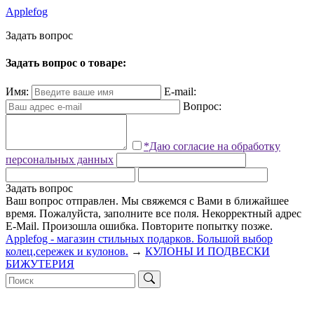
Applefog
З
а
д
а
т
ь
в
о
п
р
о
с
Задать вопрос о товаре:
Имя:
E-mail:
Вопрос:
*Даю согласие на обработку
персональных данных
Задать вопрос
Ваш вопрос отправлен. Мы свяжемся с Вами в ближайшее
время.
Пожалуйста, заполните все поля.
Некорректный адрес
E-Mail.
Произошла ошибка. Повторите попытку позже.
Applefog - магазин стильных подарков. Большой выбор
колец,сережек и кулонов.
→
КУЛОНЫ И ПОДВЕСКИ
БИЖУТЕРИЯ