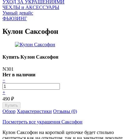
УХОД ЗА УКРАШЕНИЯМИ
ЧEХЛЫ и АКСЕССУАРЫ
Умный девайс
ФЬЮЗИНГ
Кулон Саксофон
Купить Кулон Саксофон
N301
Нет в наличии
−
+
490
₽
Обзор
Характеристики
Отзывы (0)
Посмотреть все украшения Саксофон
Кулон Саксофон на короткой цепочке будет стильно
смотреться как на открытом, так и на закрытом декольте.