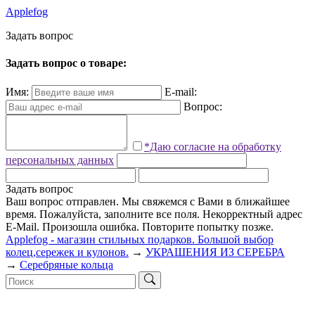
Applefog
З
а
д
а
т
ь
в
о
п
р
о
с
Задать вопрос о товаре:
Имя:
E-mail:
Вопрос:
*Даю согласие на обработку
персональных данных
Задать вопрос
Ваш вопрос отправлен. Мы свяжемся с Вами в ближайшее
время.
Пожалуйста, заполните все поля.
Некорректный адрес
E-Mail.
Произошла ошибка. Повторите попытку позже.
Applefog - магазин стильных подарков. Большой выбор
колец,сережек и кулонов.
→
УКРАШЕНИЯ ИЗ СЕРЕБРА
→
Серебряные кольца