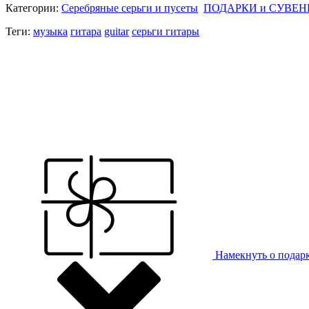
Категории:
Серебряные серьги и пусеты
ПОДАРКИ и СУВЕН
Теги:
музыка
гитара
guitar
серьги гитары
Намекнуть о подар