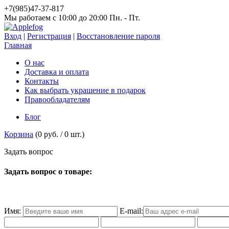
+7(985)47-37-817
Мы работаем c 10:00 до 20:00 Пн. - Пт.
Вход
|
Регистрация
|
Восстановление пароля
Главная
О нас
Доставка и оплата
Контакты
Как выбрать украшение в подарок
Правообладателям
Блог
Корзина
(
0 руб.
/
0
шт.)
З
а
д
а
т
ь
в
о
п
р
о
с
Задать вопрос о товаре:
Имя:
E-mail: