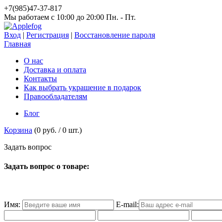
+7(985)47-37-817
Мы работаем c 10:00 до 20:00 Пн. - Пт.
Вход
|
Регистрация
|
Восстановление пароля
Главная
О нас
Доставка и оплата
Контакты
Как выбрать украшение в подарок
Правообладателям
Блог
Корзина
(
0 руб.
/
0
шт.)
З
а
д
а
т
ь
в
о
п
р
о
с
Задать вопрос о товаре:
Имя:
E-mail: