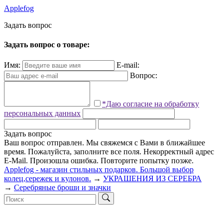
Applefog
З
а
д
а
т
ь
в
о
п
р
о
с
Задать вопрос о товаре:
Имя:
E-mail:
Вопрос:
*Даю согласие на обработку
персональных данных
Задать вопрос
Ваш вопрос отправлен. Мы свяжемся с Вами в ближайшее
время.
Пожалуйста, заполните все поля.
Некорректный адрес
E-Mail.
Произошла ошибка. Повторите попытку позже.
Applefog - магазин стильных подарков. Большой выбор
колец,сережек и кулонов.
→
УКРАШЕНИЯ ИЗ СЕРЕБРА
→
Серебряные броши и значки