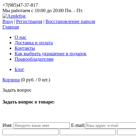
+7(985)47-37-817
Мы работаем c 10:00 до 20:00 Пн. - Пт.
Вход
|
Регистрация
|
Восстановление пароля
Главная
О нас
Доставка и оплата
Контакты
Как выбрать украшение в подарок
Правообладателям
Блог
Корзина
(
0 руб.
/
0
шт.)
З
а
д
а
т
ь
в
о
п
р
о
с
Задать вопрос о товаре:
Имя:
E-mail: