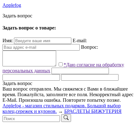
Applefog
З
а
д
а
т
ь
в
о
п
р
о
с
Задать вопрос о товаре:
Имя:
E-mail:
Вопрос:
*Даю согласие на обработку
персональных данных
Задать вопрос
Ваш вопрос отправлен. Мы свяжемся с Вами в ближайшее
время.
Пожалуйста, заполните все поля.
Некорректный адрес
E-Mail.
Произошла ошибка. Повторите попытку позже.
Applefog - магазин стильных подарков. Большой выбор
колец,сережек и кулонов.
→
БРАСЛЕТЫ БИЖУТЕРИЯ