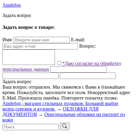
Applefog
З
а
д
а
т
ь
в
о
п
р
о
с
Задать вопрос о товаре:
Имя:
E-mail:
Вопрос:
*Даю согласие на обработку
персональных данных
Задать вопрос
Ваш вопрос отправлен. Мы свяжемся с Вами в ближайшее
время.
Пожалуйста, заполните все поля.
Некорректный адрес
E-Mail.
Произошла ошибка. Повторите попытку позже.
Applefog - магазин стильных подарков. Большой выбор
колец,сережек и кулонов.
→
ОБЛОЖКИ ДЛЯ
ДОКУМЕНТОВ
→
Оригинальные обложки на паспорт из
кожи