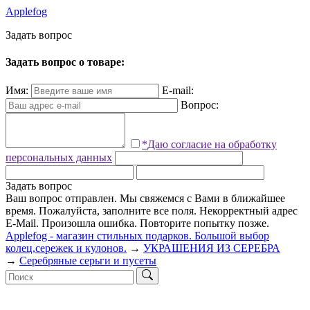
Applefog
З
а
д
а
т
ь
в
о
п
р
о
с
Задать вопрос о товаре:
Имя:
E-mail:
Вопрос:
*Даю согласие на обработку
персональных данных
Задать вопрос
Ваш вопрос отправлен. Мы свяжемся с Вами в ближайшее
время.
Пожалуйста, заполните все поля.
Некорректный адрес
E-Mail.
Произошла ошибка. Повторите попытку позже.
Applefog - магазин стильных подарков. Большой выбор
колец,сережек и кулонов.
→
УКРАШЕНИЯ ИЗ СЕРЕБРА
→
Серебряные серьги и пусеты