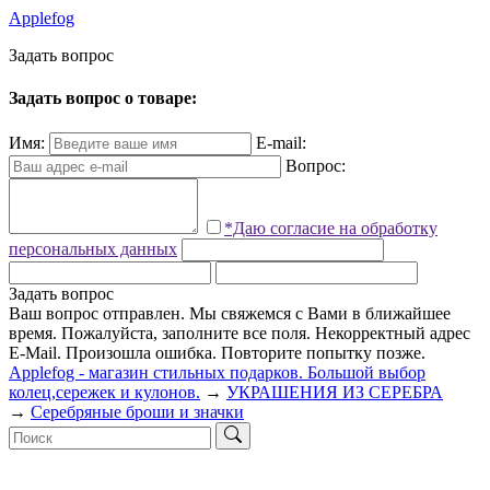
Applefog
З
а
д
а
т
ь
в
о
п
р
о
с
Задать вопрос о товаре:
Имя:
E-mail:
Вопрос:
*Даю согласие на обработку
персональных данных
Задать вопрос
Ваш вопрос отправлен. Мы свяжемся с Вами в ближайшее
время.
Пожалуйста, заполните все поля.
Некорректный адрес
E-Mail.
Произошла ошибка. Повторите попытку позже.
Applefog - магазин стильных подарков. Большой выбор
колец,сережек и кулонов.
→
УКРАШЕНИЯ ИЗ СЕРЕБРА
→
Серебряные броши и значки