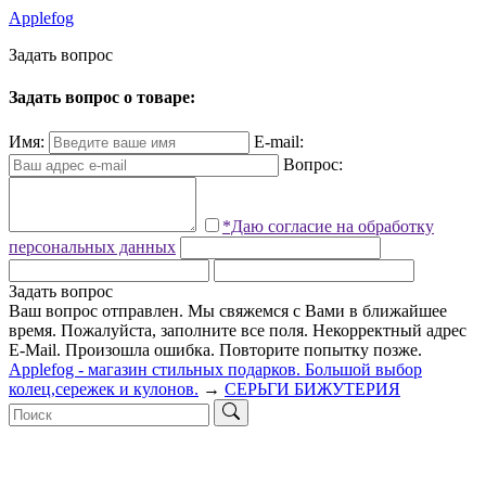
Applefog
З
а
д
а
т
ь
в
о
п
р
о
с
Задать вопрос о товаре:
Имя:
E-mail:
Вопрос:
*Даю согласие на обработку
персональных данных
Задать вопрос
Ваш вопрос отправлен. Мы свяжемся с Вами в ближайшее
время.
Пожалуйста, заполните все поля.
Некорректный адрес
E-Mail.
Произошла ошибка. Повторите попытку позже.
Applefog - магазин стильных подарков. Большой выбор
колец,сережек и кулонов.
→
СЕРЬГИ БИЖУТЕРИЯ