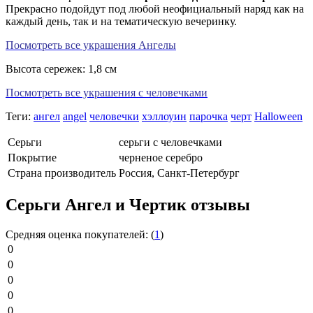
Прекрасно подойдут под любой неофициальный наряд как на
каждый день, так и на тематическую вечеринку.
Посмотреть все украшения Ангелы
Высота сережек: 1,8 см
Посмотреть все украшения с человечками
Теги:
ангел
angel
человечки
хэллоуин
парочка
черт
Halloween
Серьги
серьги с человечками
Покрытие
черненое серебро
Страна производитель
Россия, Санкт-Петербург
Серьги Ангел и Чертик отзывы
Средняя оценка покупателей:
(
1
)
0
0
0
0
0