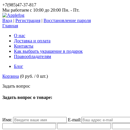
+7(985)47-37-817
Мы работаем c 10:00 до 20:00 Пн. - Пт.
Вход
|
Регистрация
|
Восстановление пароля
Главная
О нас
Доставка и оплата
Контакты
Как выбрать украшение в подарок
Правообладателям
Блог
Корзина
(
0 руб.
/
0
шт.)
З
а
д
а
т
ь
в
о
п
р
о
с
Задать вопрос о товаре:
Имя:
E-mail: