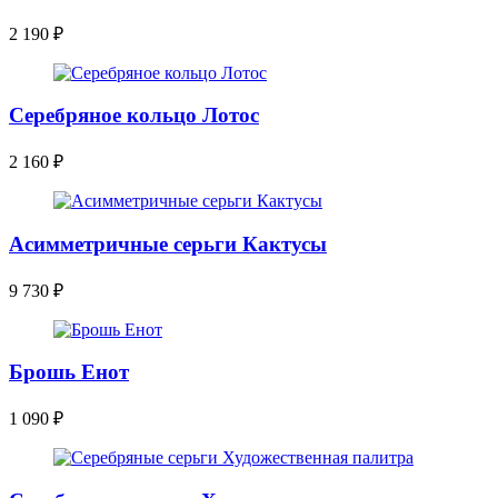
2 190
₽
Серебряное кольцо Лотос
2 160
₽
Асимметричные серьги Кактусы
9 730
₽
Брошь Енот
1 090
₽