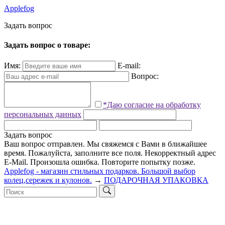
Applefog
З
а
д
а
т
ь
в
о
п
р
о
с
Задать вопрос о товаре:
Имя:
E-mail:
Вопрос:
*Даю согласие на обработку
персональных данных
Задать вопрос
Ваш вопрос отправлен. Мы свяжемся с Вами в ближайшее
время.
Пожалуйста, заполните все поля.
Некорректный адрес
E-Mail.
Произошла ошибка. Повторите попытку позже.
Applefog - магазин стильных подарков. Большой выбор
колец,сережек и кулонов.
→
ПОДАРОЧНАЯ УПАКОВКА