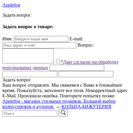
Applefog
З
а
д
а
т
ь
в
о
п
р
о
с
Задать вопрос о товаре:
Имя:
E-mail:
Вопрос:
*Даю согласие на обработку
персональных данных
Задать вопрос
Ваш вопрос отправлен. Мы свяжемся с Вами в ближайшее
время.
Пожалуйста, заполните все поля.
Некорректный адрес
E-Mail.
Произошла ошибка. Повторите попытку позже.
Applefog - магазин стильных подарков. Большой выбор
колец,сережек и кулонов.
→
КОЛЬЦА БИЖУТЕРИЯ