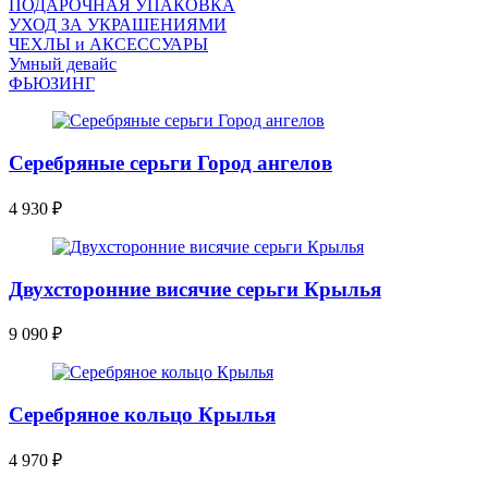
ПОДАРОЧНАЯ УПАКОВКА
УХОД ЗА УКРАШЕНИЯМИ
ЧEХЛЫ и АКСЕССУАРЫ
Умный девайс
ФЬЮЗИНГ
Серебряные серьги Город ангелов
4 930
₽
Двухсторонние висячие серьги Крылья
9 090
₽
Серебряное кольцо Крылья
4 970
₽