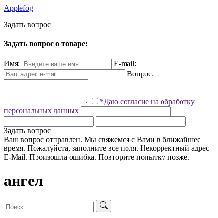
Applefog
З
а
д
а
т
ь
в
о
п
р
о
с
Задать вопрос о товаре:
Имя:
E-mail:
Вопрос:
*Даю согласие на обработку
персональных данных
Задать вопрос
Ваш вопрос отправлен. Мы свяжемся с Вами в ближайшее
время.
Пожалуйста, заполните все поля.
Некорректный адрес
E-Mail.
Произошла ошибка. Повторите попытку позже.
ангел