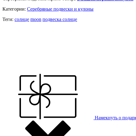
Категории:
Серебряные подвески и кулоны
Теги:
солнце
moon
подвеска солнце
Намекнуть о подар