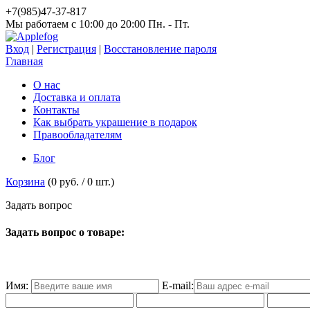
+7(985)47-37-817
Мы работаем c 10:00 до 20:00 Пн. - Пт.
Вход
|
Регистрация
|
Восстановление пароля
Главная
О нас
Доставка и оплата
Контакты
Как выбрать украшение в подарок
Правообладателям
Блог
Корзина
(
0 руб.
/
0
шт.)
З
а
д
а
т
ь
в
о
п
р
о
с
Задать вопрос о товаре:
Имя:
E-mail: