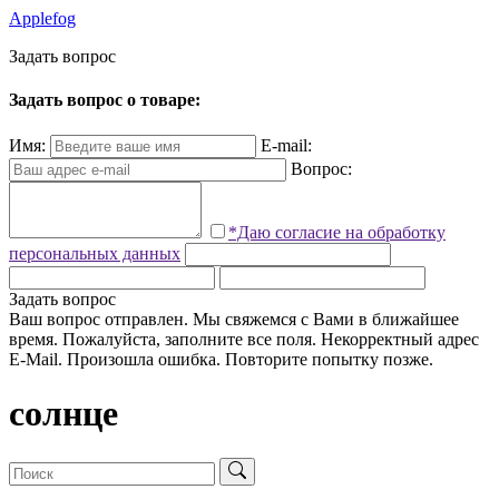
Applefog
З
а
д
а
т
ь
в
о
п
р
о
с
Задать вопрос о товаре:
Имя:
E-mail:
Вопрос:
*Даю согласие на обработку
персональных данных
Задать вопрос
Ваш вопрос отправлен. Мы свяжемся с Вами в ближайшее
время.
Пожалуйста, заполните все поля.
Некорректный адрес
E-Mail.
Произошла ошибка. Повторите попытку позже.
солнце