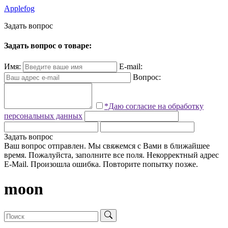
Applefog
З
а
д
а
т
ь
в
о
п
р
о
с
Задать вопрос о товаре:
Имя:
E-mail:
Вопрос:
*Даю согласие на обработку
персональных данных
Задать вопрос
Ваш вопрос отправлен. Мы свяжемся с Вами в ближайшее
время.
Пожалуйста, заполните все поля.
Некорректный адрес
E-Mail.
Произошла ошибка. Повторите попытку позже.
moon