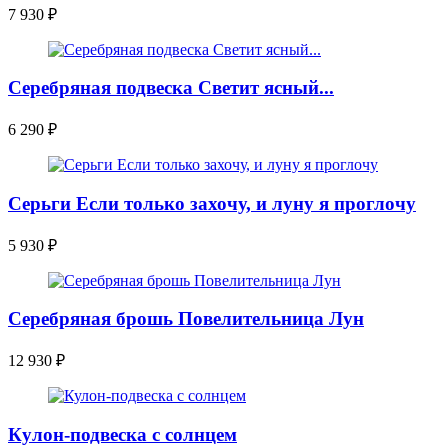
7 930
₽
Серебряная подвеска Светит ясный...
6 290
₽
Серьги Если только захочу, и луну я проглочу
5 930
₽
Серебряная брошь Повелительница Лун
12 930
₽
Кулон-подвеска с солнцем