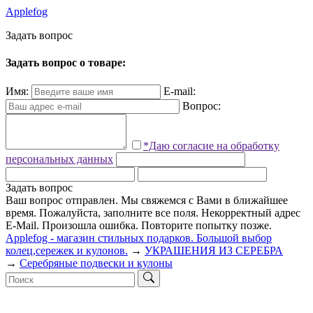
Applefog
З
а
д
а
т
ь
в
о
п
р
о
с
Задать вопрос о товаре:
Имя:
E-mail:
Вопрос:
*Даю согласие на обработку
персональных данных
Задать вопрос
Ваш вопрос отправлен. Мы свяжемся с Вами в ближайшее
время.
Пожалуйста, заполните все поля.
Некорректный адрес
E-Mail.
Произошла ошибка. Повторите попытку позже.
Applefog - магазин стильных подарков. Большой выбор
колец,сережек и кулонов.
→
УКРАШЕНИЯ ИЗ СЕРЕБРА
→
Серебряные подвески и кулоны