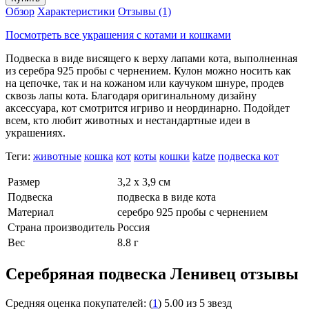
Обзор
Характеристики
Отзывы (1)
Посмотреть все украшения с котами и кошками
Подвеска в виде висящего к верху лапами кота, выполненная
из серебра 925 пробы с чернением. Кулон можно носить как
на цепочке, так и на кожаном или каучуком шнуре, продев
сквозь лапы кота. Благодаря оригинальному дизайну
аксессуара, кот смотрится игриво и неординарно. Подойдет
всем, кто любит животных и нестандартные идеи в
украшениях.
Теги:
животные
кошка
кот
коты
кошки
katze
подвеска кот
Размер
3,2 х 3,9 см
Подвеска
подвеска в виде кота
Материал
серебро 925 пробы с чернением
Страна производитель
Россия
Вес
8.8 г
Серебряная подвеска Ленивец отзывы
Средняя оценка покупателей:
(
1
)
5.00 из 5 звезд