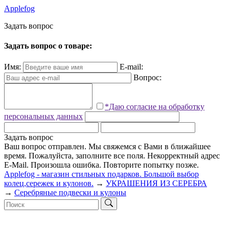
Applefog
З
а
д
а
т
ь
в
о
п
р
о
с
Задать вопрос о товаре:
Имя:
E-mail:
Вопрос:
*Даю согласие на обработку
персональных данных
Задать вопрос
Ваш вопрос отправлен. Мы свяжемся с Вами в ближайшее
время.
Пожалуйста, заполните все поля.
Некорректный адрес
E-Mail.
Произошла ошибка. Повторите попытку позже.
Applefog - магазин стильных подарков. Большой выбор
колец,сережек и кулонов.
→
УКРАШЕНИЯ ИЗ СЕРЕБРА
→
Серебряные подвески и кулоны