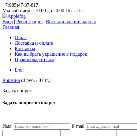
+7(985)47-37-817
Мы работаем c 10:00 до 20:00 Пн. - Пт.
Вход
|
Регистрация
|
Восстановление пароля
Главная
О нас
Доставка и оплата
Контакты
Как выбрать украшение в подарок
Правообладателям
Блог
Корзина
(
0 руб.
/
0
шт.)
З
а
д
а
т
ь
в
о
п
р
о
с
Задать вопрос о товаре:
Имя:
E-mail: