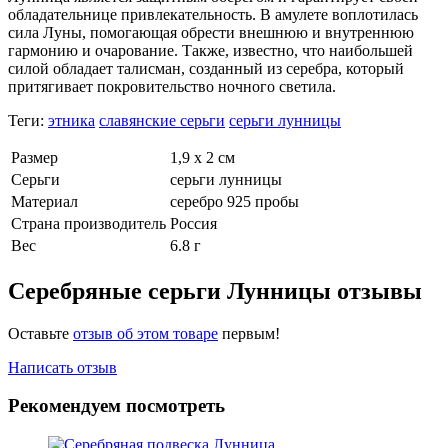
обладательнице привлекательность. В амулете воплотилась
сила Луны, помогающая обрести внешнюю и внутреннюю
гармонию и очарование. Также, известно, что наибольшей
силой обладает талисман, созданный из серебра, который
притягивает покровительство ночного светила.
Теги:
этника
славянские серьги
серьги лунницы
Размер
1,9 х 2 см
Серьги
серьги лунницы
Материал
серебро 925 пробы
Страна производитель
Россия
Вес
6.8 г
Серебряные серьги Лунницы отзывы
Оставьте
отзыв об этом товаре
первым!
Написать отзыв
Рекомендуем посмотреть