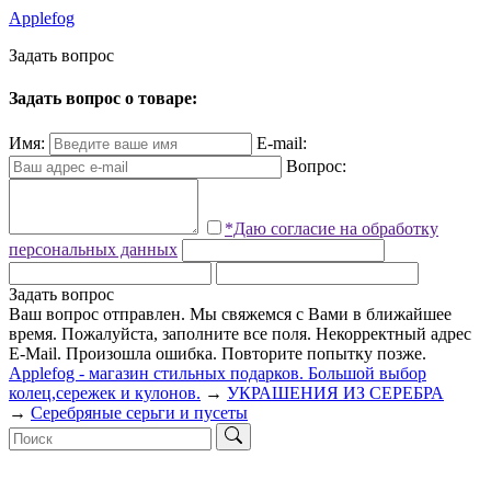
Applefog
З
а
д
а
т
ь
в
о
п
р
о
с
Задать вопрос о товаре:
Имя:
E-mail:
Вопрос:
*Даю согласие на обработку
персональных данных
Задать вопрос
Ваш вопрос отправлен. Мы свяжемся с Вами в ближайшее
время.
Пожалуйста, заполните все поля.
Некорректный адрес
E-Mail.
Произошла ошибка. Повторите попытку позже.
Applefog - магазин стильных подарков. Большой выбор
колец,сережек и кулонов.
→
УКРАШЕНИЯ ИЗ СЕРЕБРА
→
Серебряные серьги и пусеты