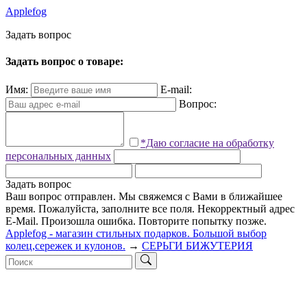
Applefog
З
а
д
а
т
ь
в
о
п
р
о
с
Задать вопрос о товаре:
Имя:
E-mail:
Вопрос:
*Даю согласие на обработку
персональных данных
Задать вопрос
Ваш вопрос отправлен. Мы свяжемся с Вами в ближайшее
время.
Пожалуйста, заполните все поля.
Некорректный адрес
E-Mail.
Произошла ошибка. Повторите попытку позже.
Applefog - магазин стильных подарков. Большой выбор
колец,сережек и кулонов.
→
СЕРЬГИ БИЖУТЕРИЯ