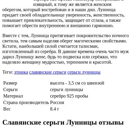
изящный, к тому же является женским
оберегом, который востребован и в наши дни. Лунница
придает своей обладательнице уверенность, женственность,
повышает привлекательность, защищает от сглаза, а также
помогает обрести внутреннюю и внешнюю гармонию.
Вместе с тем, Лунница притягивает покровительство ночного
светила, тем самым наделяя оберег магическими свойствами.
Кстати, наибольшей силой считается талисман,
изготовленный из серебра. В давние времена очень часто муж
дарил Лунницу жене, будь то подвеска или серёжки, что
наделяло женщину мудростью, терпением и красотой.
Теги:
этника
славянские серьги
серьги лунницы
Размер
высота - 3,5 см со швензой
Серьги
серьги лунницы
Материал
серебро 925 пробы
Страна производитель
Россия
Вес
8.4 г
Славянские серьги Лунницы отзывы