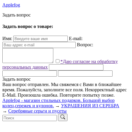
Applefog
З
а
д
а
т
ь
в
о
п
р
о
с
Задать вопрос о товаре:
Имя:
E-mail:
Вопрос:
*Даю согласие на обработку
персональных данных
Задать вопрос
Ваш вопрос отправлен. Мы свяжемся с Вами в ближайшее
время.
Пожалуйста, заполните все поля.
Некорректный адрес
E-Mail.
Произошла ошибка. Повторите попытку позже.
Applefog - магазин стильных подарков. Большой выбор
колец,сережек и кулонов.
→
УКРАШЕНИЯ ИЗ СЕРЕБРА
→
Серебряные серьги и пусеты