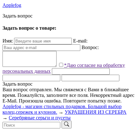
Applefog
З
а
д
а
т
ь
в
о
п
р
о
с
Задать вопрос о товаре:
Имя:
E-mail:
Вопрос:
*Даю согласие на обработку
персональных данных
Задать вопрос
Ваш вопрос отправлен. Мы свяжемся с Вами в ближайшее
время.
Пожалуйста, заполните все поля.
Некорректный адрес
E-Mail.
Произошла ошибка. Повторите попытку позже.
Applefog - магазин стильных подарков. Большой выбор
колец,сережек и кулонов.
→
УКРАШЕНИЯ ИЗ СЕРЕБРА
→
Серебряные серьги и пусеты