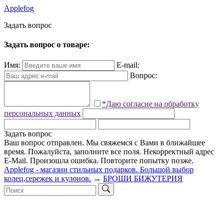
Applefog
З
а
д
а
т
ь
в
о
п
р
о
с
Задать вопрос о товаре:
Имя:
E-mail:
Вопрос:
*Даю согласие на обработку
персональных данных
Задать вопрос
Ваш вопрос отправлен. Мы свяжемся с Вами в ближайшее
время.
Пожалуйста, заполните все поля.
Некорректный адрес
E-Mail.
Произошла ошибка. Повторите попытку позже.
Applefog - магазин стильных подарков. Большой выбор
колец,сережек и кулонов.
→
БРОШИ БИЖУТЕРИЯ