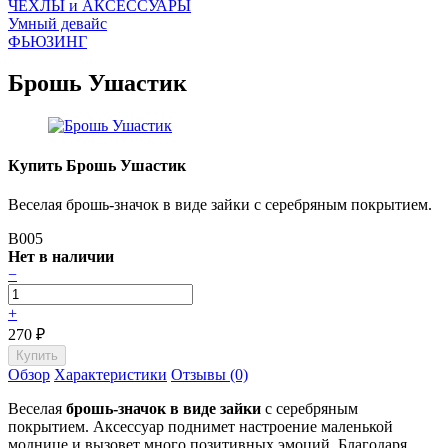
ЧEХЛЫ и АКСЕССУАРЫ
Умный девайс
ФЬЮЗИНГ
Брошь Ушастик
Купить Брошь Ушастик
Веселая брошь-значок в виде зайки с серебряным покрытием.
B005
Нет в наличии
−
+
270
₽
Обзор
Характеристики
Отзывы (0)
Веселая
брошь-значок в виде зайки
с серебряным
покрытием. Аксессуар поднимет настроение маленькой
моднице и вызовет много позитивных эмоций. Благодаря