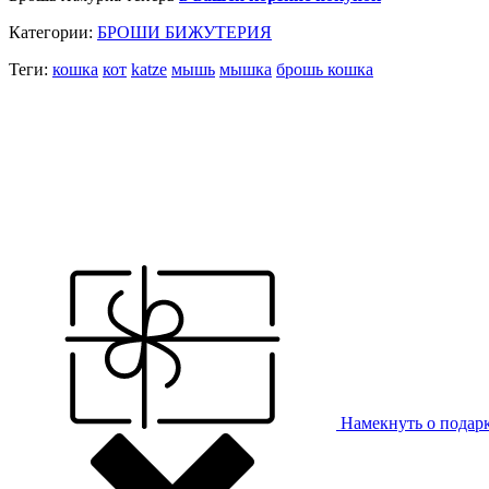
Категории:
БРОШИ БИЖУТЕРИЯ
Теги:
кошка
кот
katze
мышь
мышка
брошь кошка
Намекнуть о подар