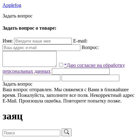
Applefog
З
а
д
а
т
ь
в
о
п
р
о
с
Задать вопрос о товаре:
Имя:
E-mail:
Вопрос:
*Даю согласие на обработку
персональных данных
Задать вопрос
Ваш вопрос отправлен. Мы свяжемся с Вами в ближайшее
время.
Пожалуйста, заполните все поля.
Некорректный адрес
E-Mail.
Произошла ошибка. Повторите попытку позже.
заяц