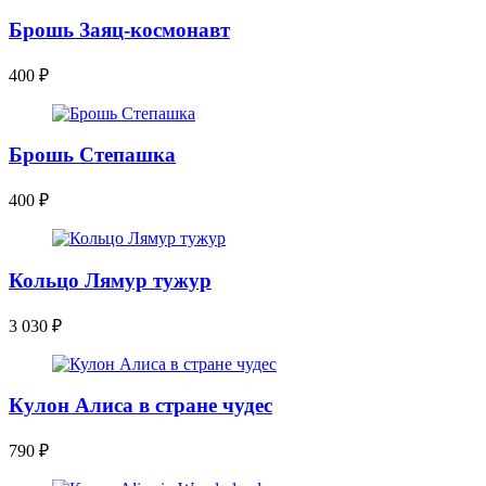
Брошь Заяц-космонавт
400
₽
Брошь Степашка
400
₽
Кольцо Лямур тужур
3 030
₽
Кулон Алиса в стране чудес
790
₽