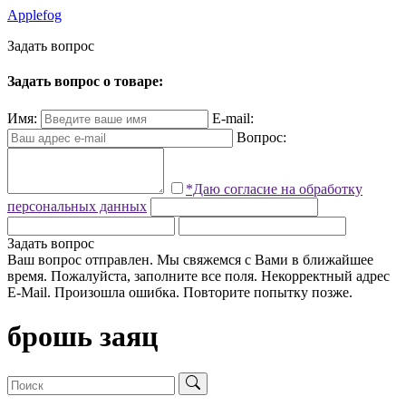
Applefog
З
а
д
а
т
ь
в
о
п
р
о
с
Задать вопрос о товаре:
Имя:
E-mail:
Вопрос:
*Даю согласие на обработку
персональных данных
Задать вопрос
Ваш вопрос отправлен. Мы свяжемся с Вами в ближайшее
время.
Пожалуйста, заполните все поля.
Некорректный адрес
E-Mail.
Произошла ошибка. Повторите попытку позже.
брошь заяц